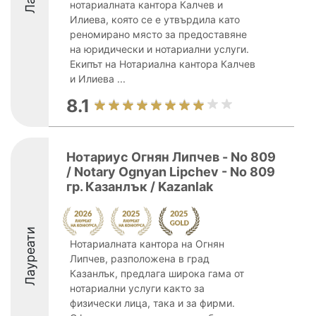
нотариалната кантора Калчев и
Илиева, която се е утвърдила като
реномирано място за предоставяне
на юридически и нотариални услуги.
Екипът на Нотариална кантора Калчев
и Илиева ...
8.1
Нотариус Огнян Липчев - No 809
/ Notary Ognyan Lipchev - No 809
гр. Казанлък / Kazanlak
Лауреати
Нотариалната кантора на Огнян
Липчев, разположена в град
Казанлък, предлага широка гама от
нотариални услуги както за
физически лица, така и за фирми.