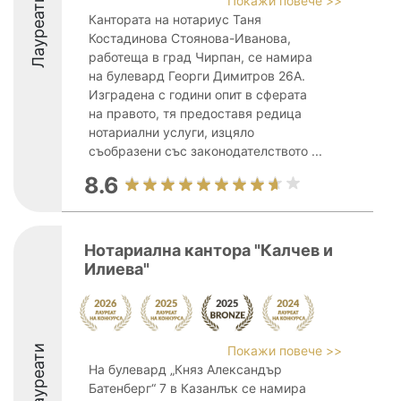
Лауреати
Покажи повече >>
Кантората на нотариус Таня
Костадинова Стоянова-Иванова,
работеща в град Чирпан, се намира
на булевард Георги Димитров 26А.
Изградена с години опит в сферата
на правото, тя предоставя редица
нотариални услуги, изцяло
съобразени със законодателството ...
8.6
Нотариална кантора "Калчев и
Илиева"
Лауреати
Покажи повече >>
На булевард „Княз Александър
Батенберг“ 7 в Казанлък се намира