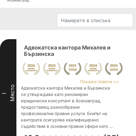
Асеновград
Адвокатска кантора Михалев и
Бързинска
Покажи повече >>
Място
Адвокатска кантора Михалев и Бързинска
се утвърждава като реномиран
I
юридически консултант в Асеновград,
предоставящ разнообразни
професионални правни услуги. Екипът на
кантората осигурява квалифицирано
съдействие в основни правни сфери като ...