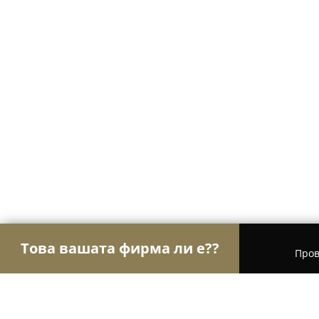
Това вашата фирма ли е??
Пров
Орли Право
Адвокатски кантори, Правни услу