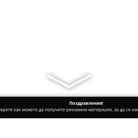
Поздравления!
ерете как можете да получите рекламни материали, за да се нас
ги, Патентни адвокати - Войсил
Адвокатска кантора Харал