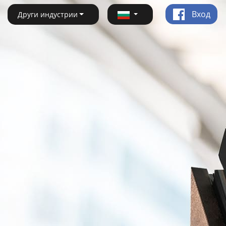
Вход
Други индустрии