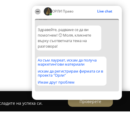
ОРЛИ Право
Live chat
07:22
Здравейте, радваме се да ви
помогнем! 🙂 Моля, кликнете
върху съответната тема на
разговора!
Аз съм лауреат, искам да получа
маркетингови материали
искам да регистрирам фирмата си в
проекта "Орли"
Имам друг проблем
Проверете
ладите на успеха си.
ампиев И Колеги - Пловдив