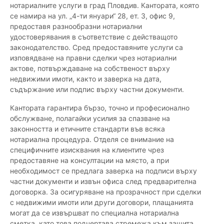
нотариалните услуги в град Пловдив. Кантората, която
се намира на ул. „4-ти януари“ 28, ет. 3, офис 9,
предоставя разнообразни нотариални
удостоверявания в съответствие с действащото
законодателство. Сред предоставяните услуги са
изповядване на правни сделки чрез нотариални
актове, потвърждаване на собственост върху
недвижими имоти, както и заверка на дата,
съдържание или подпис върху частни документи.
Кантората гарантира бързо, точно и професионално
обслужване, полагайки усилия за спазване на
законността и етичните стандарти във всяка
нотариална процедура. Отделя се внимание на
специфичните изисквания на клиентите чрез
предоставяне на консултации на място, а при
необходимост се предлага заверка на подписи върху
частни документи и извън офиса след предварителна
договорка. За осигуряване на прозрачност при сделки
с недвижими имоти или други договори, плащанията
могат да се извършват по специална нотариална
сметка, като това подчертава стремежа към защита