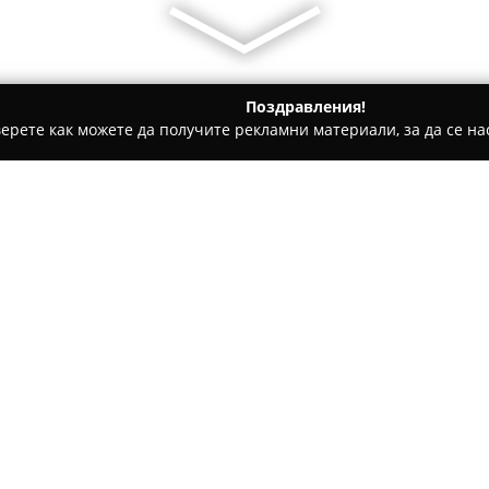
Поздравления!
ерете как можете да получите рекламни материали, за да се нас
ги, Патентни адвокати - София
Нотариус Диана Чакърова (
Относно компанията:
Нотариалната кантора на
Но
отличава като реномиран цен
София, акцентирайки върху 
нотариалните дейности. Със 
позициониране на пазара, о
които търсят прецизни и зак