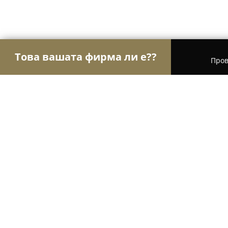
Това вашата фирма ли е??
Пров
Орли Право
Адвокатски кантори, Правни услу
Нотариус Диана Чакърова (075)
9
(26)
София, ул. „Узунджовска“ 9