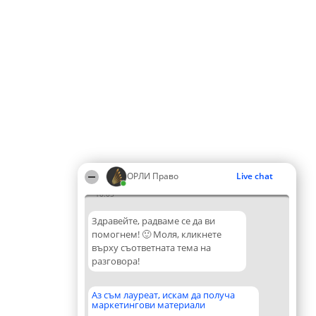
ОРЛИ Право
Live chat
10:05
Здравейте, радваме се да ви
помогнем! 🙂 Моля, кликнете
върху съответната тема на
разговора!
Аз съм лауреат, искам да получа
маркетингови материали