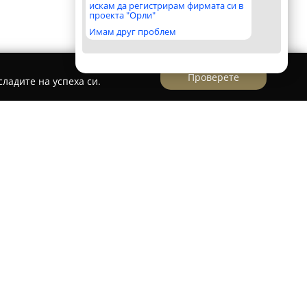
искам да регистрирам фирмата си в
проекта "Орли"
Имам друг проблем
Проверете
ладите на успеха си.
075)
тариус Диана Чакърова
(рег. № 075) се
тър за предоставяне на правни услуги в
надеждността и високия професионализъм при
значителен практически опит и стабилно
фисът изпълнява ангажименти към клиенти,
оносъобразни нотариални услуги.