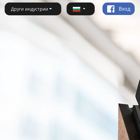
Вход
Други индустрии