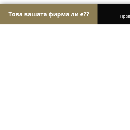
Това вашата фирма ли е??
Пров
Орли Право
Адвокатски кантори, Правни услу
Адвокатска кантора Мирослав Не
8.7
(9)
Велико Търново, Ул. "Цанко Церковски" No 39 , е
Покажи телефонния номер