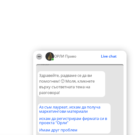
ОРЛИ Право
Live chat
18:35
Здравейте, радваме се да ви
помогнем! 🙂 Моля, кликнете
върху съответната тема на
разговора!
Аз съм лауреат, искам да получа
маркетингови материали
искам да регистрирам фирмата си в
проекта "Орли"
Имам друг проблем