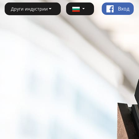
Вход
Други индустрии