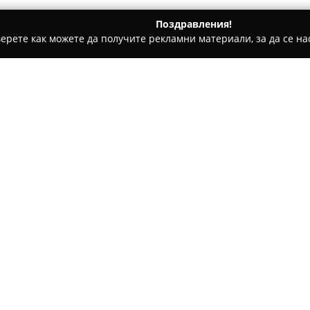
Поздравления!
ерете как можете да получите рекламни материали, за да се нас
ги, Патентни адвокати - Велико Търново
Адвокатска канто
дев
Относно компанията:
Адвокатска кантора Мирос
на адрес ул. „Цанко Церковски
отличава като утвърден дост
в региона. Тя предоставя ши
Покажи повече >>
консултации и съдействие, в
търговското и наказателното
Екипът на адвокатската кант
т. 1, офис No 105.
професионализъм и компетен
ангажираност към индивидуа