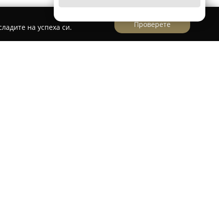
Проверете
ладите на успеха си.
ра Мирослав Недев
лав Недев
е разположена във Велико Търново
“ No 39, ет. 1, офис No 105. Фирмата се
авчик на висококачествени юридически услуги
рок набор от професионални правни
ключително в сфери като гражданското,
 право, както и при специфични правни казуси.
ора демонстрира високо ниво на
тност, обслужвайки клиентите с внимание и
лните им нужди. Оценявана е за експертното