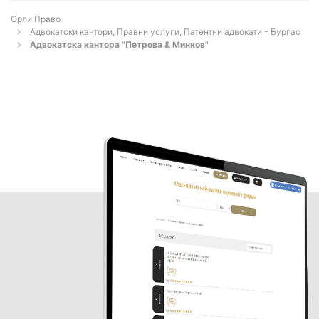
Орли Право
Адвокатски кантори, Правни услуги, Патентни адвокати - Бургас
Адвокатска кантора "Петрова & Минков"