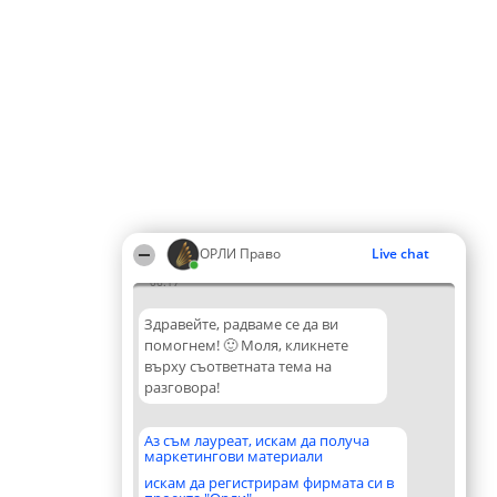
ОРЛИ Право
Live chat
06:17
Здравейте, радваме се да ви
помогнем! 🙂 Моля, кликнете
върху съответната тема на
разговора!
Аз съм лауреат, искам да получа
маркетингови материали
искам да регистрирам фирмата си в