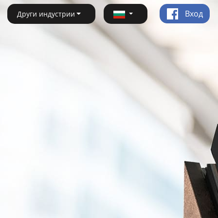
Вход
Други индустрии