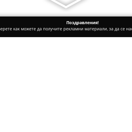
Поздравления!
ерете как можете да получите рекламни материали, за да се нас
ги, Патентни адвокати - София
Адвокатска кантора Кавазо
Относно компанията:
Адвокатска кантора Кавазо
разположена на булевард „Ви
участник в адвокатската пра
в предоставянето на правни у
Покажи повече >>
се отличава с професионализ
Кантората притежава специа
осигурявайки правна защита 