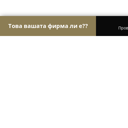
Това вашата фирма ли е??
Пров
Орли Право
Адвокатски кантори, Правни услу
Адвокатска кантора Кавазова
8.4
(31)
София, Витоша № 28