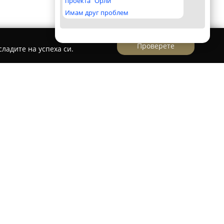
проекта "Орли"
Имам друг проблем
Проверете
ладите на успеха си.
ва
ва
e базирана в центъра на София,
тоша“ № 28, и е утвърдена като доверен
ктика. Фирмата разполага със значителен опит
слуги и консултации в различни области, като
ъм и надеждност.
лизация в административното право,
и подкрепа при случаи на нарушени права.