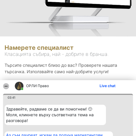
Намерете специалист
Класацията събира, най - добрите в бранша.
Търсите специалист близо до вас? Проверете нашата
търсачка. Използвайте само най-добрите услуги!
ОРЛИ Право
Live chat
Търсене
03:41
Здравейте, радваме се да ви помогнем! 🙂
Моля, кликнете върху съответната тема на
разговора!
Аз съм лауреат, искам да получа маркетингови
Организатор на
Класация
Контакти