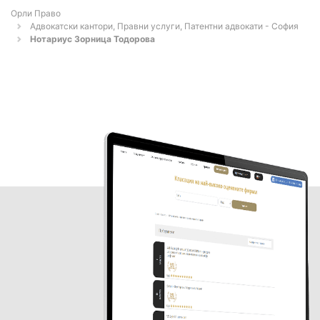
Орли Право
Адвокатски кантори, Правни услуги, Патентни адвокати - София
Нотариус Зорница Тодорова