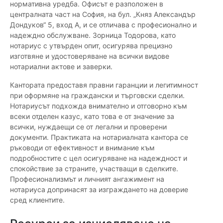
нормативна уредба. Офисът е разположен в
централната част на София, на бул. „Княз Александър
Дондуков“ 5, вход А, и се отличава с професионално и
надеждно обслужване. Зорница Тодорова, като
нотариус с утвърден опит, осигурява прецизно
изготвяне и удостоверяване на всички видове
нотариални актове и заверки.
Кантората предоставя правни гаранции и легитимност
при оформяне на граждански и търговски сделки.
Нотариусът подхожда внимателно и отговорно към
всеки отделен казус, като това е от значение за
всички, нуждаещи се от легални и проверени
документи. Практиката на нотариалната кантора се
ръководи от ефективност и внимание към
подробностите с цел осигуряване на надеждност и
спокойствие за страните, участващи в сделките.
Професионализмът и личният ангажимент на
нотариуса допринасят за изграждането на доверие
сред клиентите.