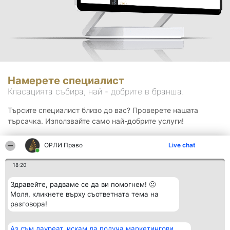
Намерете специалист
Класацията събира, най - добрите в бранша.
Търсите специалист близо до вас? Проверете нашата
търсачка. Използвайте само най-добрите услуги!
ОРЛИ Право
Live chat
Търсене
18:20
Здравейте, радваме се да ви помогнем! 🙂
Моля, кликнете върху съответната тема на
разговора!
Аз съм лауреат, искам да получа маркетингови
Организатор на
Класация
Контакти