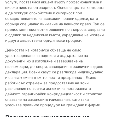
услуги, поставяйки акцент върху професионализма и
високо ниво на отговорност. Основна цел на кантората
е да осигури спокойствие и сигурност при
осъществяването на всякакви правни сделки, като
обръща специално внимание на вещното право. Тук се
предоставят експертни решения по въпроси, свързани
с сделки за недвижими имоти, учредяване на ипотеки
и други съществени юридически процеси.
Дейността на нотариуса обхваща не само
удостоверяване на подписи и съдържание на
документи, но и изготвяне и заверяване на
пълномощни, договори, завещания и различни видове
декларации. Всеки казус се разглежда индивидуално
и с ангажимент към точност и прозрачност. Екипът
работи със стремеж за предоставяне на ясни
разяснения по всички аспекти на нотариалната
дейност, гарантирайки конфиденциалност и стриктно
спазване на законовите изисквания, като така
улеснява правните процедури на граждани и фирми.