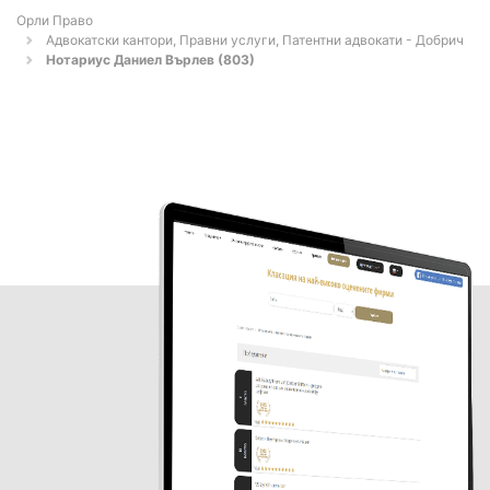
Орли Право
Адвокатски кантори, Правни услуги, Патентни адвокати - Добрич
Нотариус Даниел Върлев (803)