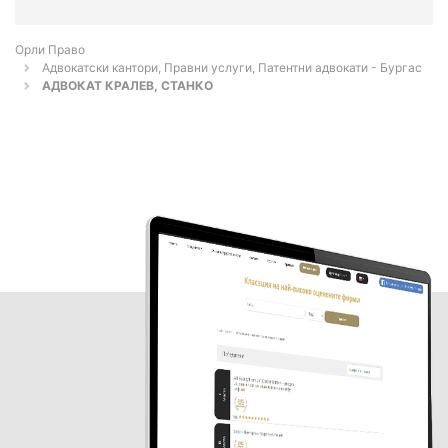
Орли Право
Адвокатски кантори, Правни услуги, Патентни адвокати - Бургас
АДВОКАТ КРАЛЕВ, СТАНКО