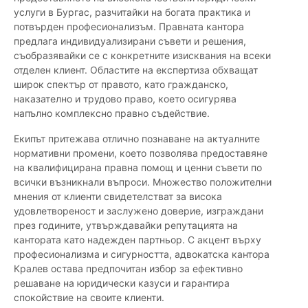
услуги в Бургас, разчитайки на богата практика и
потвърден професионализъм. Правната кантора
предлага индивидуализирани съвети и решения,
съобразявайки се с конкретните изисквания на всеки
отделен клиент. Областите на експертиза обхващат
широк спектър от правото, като гражданско,
наказателно и трудово право, което осигурява
напълно комплексно правно съдействие.
Екипът притежава отлично познаване на актуалните
нормативни промени, което позволява предоставяне
на квалифицирана правна помощ и ценни съвети по
всички възникнали въпроси. Множество положителни
мнения от клиенти свидетелстват за висока
удовлетвореност и заслужено доверие, изграждани
през годините, утвърждавайки репутацията на
кантората като надежден партньор. С акцент върху
професионализма и сигурността, адвокатска кантора
Кралев остава предпочитан избор за ефективно
решаване на юридически казуси и гарантира
спокойствие на своите клиенти.