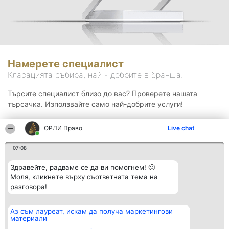
Намерете специалист
Класацията събира, най - добрите в бранша.
Търсите специалист близо до вас? Проверете нашата
търсачка. Използвайте само най-добрите услуги!
ОРЛИ Право
Live chat
Търсене
07:08
Здравейте, радваме се да ви помогнем! 🙂
Моля, кликнете върху съответната тема на
разговора!
Аз съм лауреат, искам да получа маркетингови
Организатор на
Класация
Контакти
материали
класиране
Победители
Контакти
Beautiful Company S.R.L.
Списък на