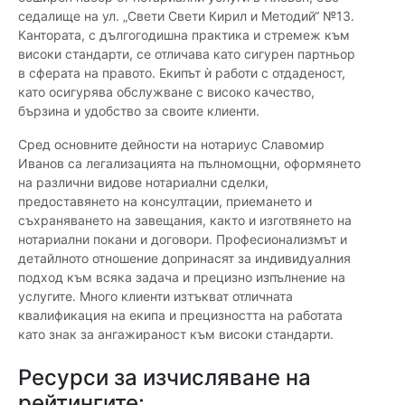
седалище на ул. „Свети Свети Кирил и Методий“ №13.
Кантората, с дългогодишна практика и стремеж към
високи стандарти, се отличава като сигурен партньор
в сферата на правото. Екипът ѝ работи с отдаденост,
като осигурява обслужване с високо качество,
бързина и удобство за своите клиенти.
Сред основните дейности на нотариус Славомир
Иванов са легализацията на пълномощни, оформянето
на различни видове нотариални сделки,
предоставянето на консултации, приемането и
съхраняването на завещания, както и изготвянето на
нотариални покани и договори. Професионализмът и
детайлното отношение допринасят за индивидуалния
подход към всяка задача и прецизно изпълнение на
услугите. Много клиенти изтъкват отличната
квалификация на екипа и прецизността на работата
като знак за ангажираност към високи стандарти.
Ресурси за изчисляване на
рейтингите: