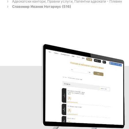
Адвокатски кантори, Правни услуги, Патентни адвокати - Плевен
Славомир Иванов Нотариус (516)