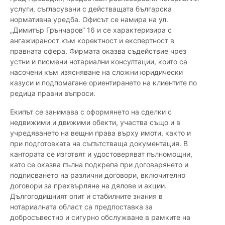
услуги, съгласувани с действащата българска
нормативна уредба. Офисът се намира на ул.
„Димитър Грънчаров“ 16 и се характеризира с
ангажираност към коректност и експертност в
правната сфера. Фирмата оказва съдействие чрез
устни и писмени нотариални консултации, които са
насочени към изясняване на сложни юридически
казуси и подпомагане ориентирането на клиентите по
редица правни въпроси.
Екипът се занимава с оформянето на сделки с
недвижими и движими обекти, участва също и в
учредяването на вещни права върху имоти, както и
при подготовката на съпътстваща документация. В
кантората се изготвят и удостоверяват пълномощни,
като се оказва пълна подкрепа при договарянето и
подписването на различни договори, включително
договори за прехвърляне на дялове и акции.
Дългогодишният опит и стабилните знания в
нотариалната област са предпоставка за
добросъвестно и сигурно обслужване в рамките на