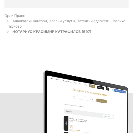
Орли Право
Адвокатски кантори, Правни услуги, Патентни адвокати - Велико
Търново
НОТАРИУС КРАСИМИР КАТРАФИЛОВ (597)