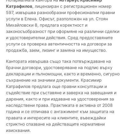
Катрафилов
, лицензиран с регистрационен номер
597, извършва разнообразни професионални правни
услуги в Елена. Офисът, разположен на ул. Стоян
Михайловски 8, предлага коректност и
законосъобразност при оформяне на различни сделки
и удостоверителни действия. Сред предоставяните
услуги са проверка автентичността на договори за
продажба, заем, лизинг и замяна на имущество.
Кантората извършва също така потвърждаване на
брачни договори, удостоверяване на подпис върху
декларации и пълномощни, както и временно, сигурно
съхранение на значими документи. Красимир
Катрафилов предлага още правни консултации и
съдействие при съставяне и заверка на завещания и
дарения, както и при издаване на удостоверения за
наследствени права. Практиката е активна от 2008
година и се отличава с ангажимент към защитата на
правата и интересите на клиентите, въвеждайки
стриктно спазване на действащите нормативни
изисквания.