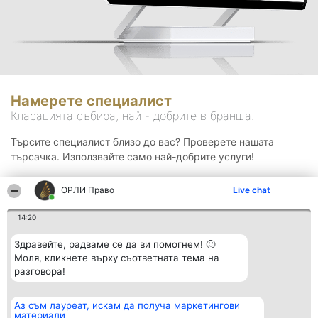
Намерете специалист
Класацията събира, най - добрите в бранша.
Търсите специалист близо до вас? Проверете нашата
търсачка. Използвайте само най-добрите услуги!
ОРЛИ Право
Live chat
Търсене
14:20
Здравейте, радваме се да ви помогнем! 🙂
Моля, кликнете върху съответната тема на
разговора!
Аз съм лауреат, искам да получа маркетингови
Организатор на
Класация
Контакти
материали
класиране
Победители
Контакти