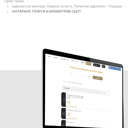
Орли Право
Адвокатски кантори, Правни услуги, Патентни адвокати - Пещера
НОТАРИУС ГЕОРГИ КАРАМИТРЕВ (387)