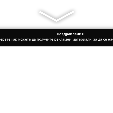
Поздравления!
ерете как можете да получите рекламни материали, за да се нас
ги, Патентни адвокати - София
Адвокатска кантора Ненчева
cheva Law Office
Относно компанията:
Адвокатска кантора Ненчев
София, която предоставя пълн
характеризира с дългогодише
разнообразни сфери на прав
Покажи повече >>
резултатни решения за своит