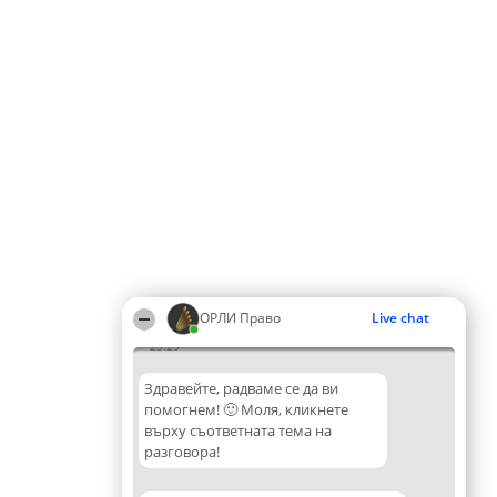
ОРЛИ Право
Live chat
23:29
Здравейте, радваме се да ви
помогнем! 🙂 Моля, кликнете
върху съответната тема на
разговора!