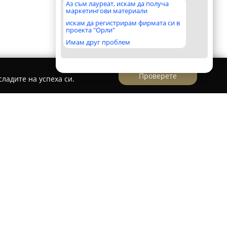
Аз съм лауреат, искам да получа
маркетингови материали
искам да регистрирам фирмата си в
проекта "Орли"
Имам друг проблем
Проверете
ладите на успеха си.
 / Nencheva Law Office
а
е призната юридическа фирма, базирана в
а гама правни услуги. Кантората се
н професионален опит и експертност в
ото, осигурявайки внимателно обмислени и
е клиенти. Водещ акцент в работата ѝ е