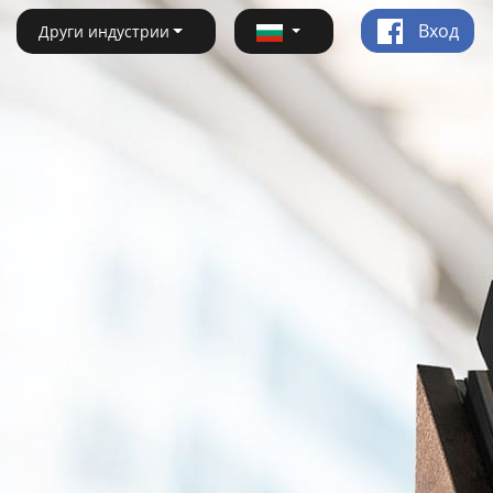
Вход
Други индустрии