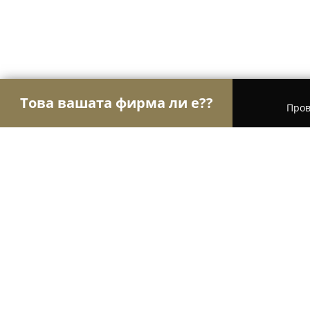
Това вашата фирма ли е??
Пров
Орли Право
Адвокатски кантори, Правни услу
Адвокатска кантора Ненчева / Nen