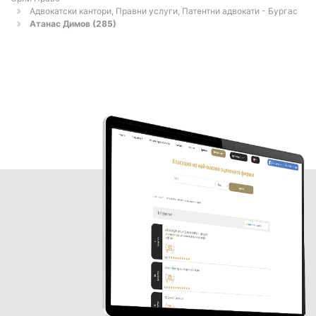
Адвокатски кантори, Правни услуги, Патентни адвокати - Бургас
Атанас Димов (285)