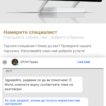
Намерете специалист
Класацията събира, най - добрите в бранша.
Търсите специалист близо до вас? Проверете нашата
търсачка. Използвайте само най-добрите услуги!
ОРЛИ Право
Live chat
Търсене
20:17
Здравейте, радваме се да ви помогнем! 🙂
Моля, кликнете върху съответната тема на
разговора!
Аз съм лауреат, искам да получа маркетингови
Организатор на
Класация
Контакти
материали
класиране
Победители
Контакти