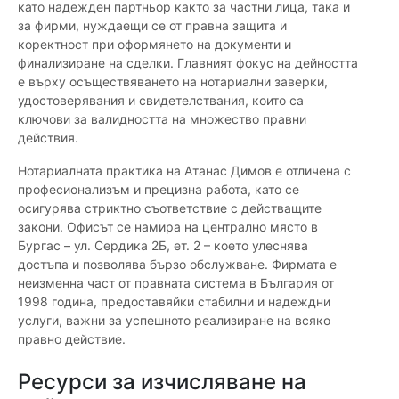
като надежден партньор както за частни лица, така и
за фирми, нуждаещи се от правна защита и
коректност при оформянето на документи и
финализиране на сделки. Главният фокус на дейността
е върху осъществяването на нотариални заверки,
удостоверявания и свидетелствания, които са
ключови за валидността на множество правни
действия.
Нотариалната практика на Атанас Димов е отличена с
професионализъм и прецизна работа, като се
осигурява стриктно съответствие с действащите
закони. Офисът се намира на централно място в
Бургас – ул. Сердика 2Б, ет. 2 – което улеснява
достъпа и позволява бързо обслужване. Фирмата е
неизменна част от правната система в България от
1998 година, предоставяйки стабилни и надеждни
услуги, важни за успешното реализиране на всяко
правно действие.
Ресурси за изчисляване на