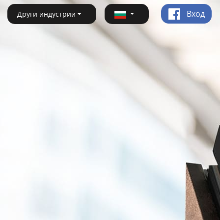
Вход
Други индустрии