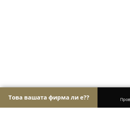
Това вашата фирма ли е??
Пров
Орли Право
Адвокатски кантори, Правни услу