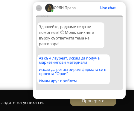
ОРЛИ Право
Live chat
19:12
Здравейте, радваме се да ви
помогнем! 🙂 Моля, кликнете
върху съответната тема на
разговора!
Аз съм лауреат, искам да получа
маркетингови материали
искам да регистрирам фирмата си в
проекта "Орли"
Имам друг проблем
Проверете
ладите на успеха си.
фанова