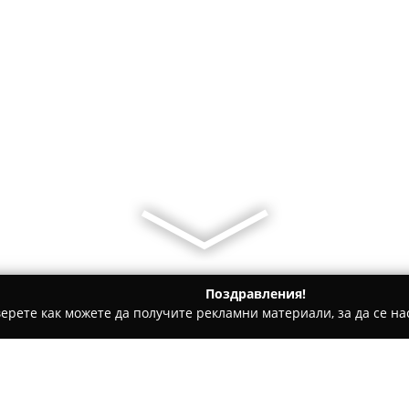
Поздравления!
ерете как можете да получите рекламни материали, за да се нас
ги, Патентни адвокати - Слънчев бряг
Адвокат Стефка Сте