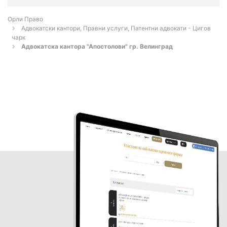
Орли Право
Адвокатски кантори, Правни услуги, Патентни адвокати - Цигов
чарк
Адвокатска кантора "Апостолови" гр. Велинград