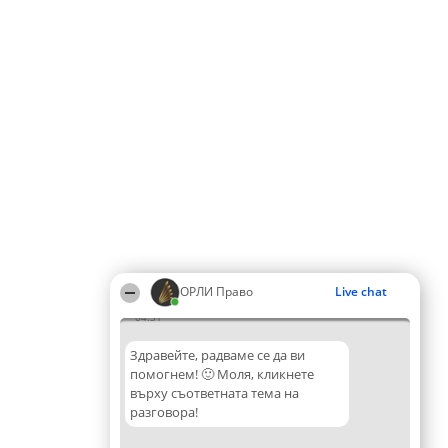
ОРЛИ Право
Live chat
04:31
Здравейте, радваме се да ви
помогнем! 🙂 Моля, кликнете
върху съответната тема на
разговора!