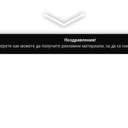
Поздравления!
ерете как можете да получите рекламни материали, за да се нас
ги, Патентни адвокати - София
Адвокат Людмила Ангелова
Относно компанията:
Адвокат Людмила Ангелова
насочени към сфери като гра
административно-наказателн
консултации и процесуално п