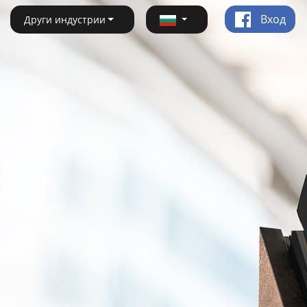
Вход
Други индустрии