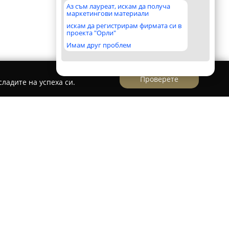
Аз съм лауреат, искам да получа
маркетингови материали
искам да регистрирам фирмата си в
проекта "Орли"
Имам друг проблем
Проверете
ладите на успеха си.
предлага обширен набор от правни услуги,
жданското, административното и
ото право. Правната кантора предоставя
редставителство при въпроси, касаещи вещно,