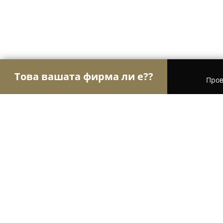
Това вашата фирма ли е??
Пров
Орли Право
Адвокатски кантори, Правни услу
Адвокат Людмила Ангелова
9.2
(21)