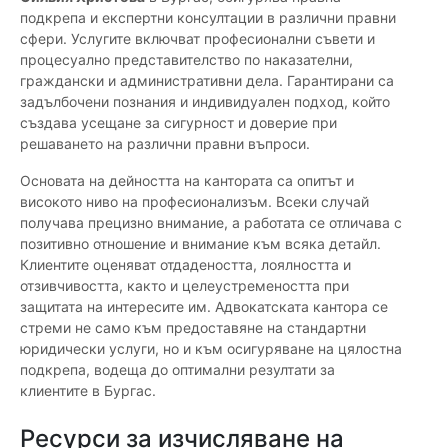
подкрепа и експертни консултации в различни правни
сфери. Услугите включват професионални съвети и
процесуално представителство по наказателни,
граждански и административни дела. Гарантирани са
задълбочени познания и индивидуален подход, който
създава усещане за сигурност и доверие при
решаването на различни правни въпроси.
Основата на дейността на кантората са опитът и
високото ниво на професионализъм. Всеки случай
получава прецизно внимание, а работата се отличава с
позитивно отношение и внимание към всяка детайл.
Клиентите оценяват отдадеността, лоялността и
отзивчивостта, както и целеустремеността при
защитата на интересите им. Адвокатската кантора се
стреми не само към предоставяне на стандартни
юридически услуги, но и към осигуряване на цялостна
подкрепа, водеща до оптимални резултати за
клиентите в Бургас.
Ресурси за изчисляване на