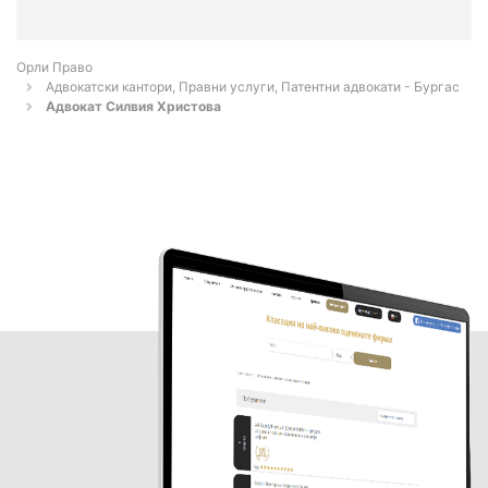
Орли Право
Адвокатски кантори, Правни услуги, Патентни адвокати - Бургас
Адвокат Силвия Христова