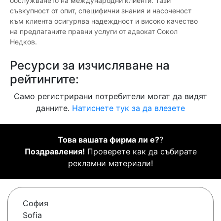
обслужването на международни клиенти. Тази
съвкупност от опит, специфични знания и насоченост
към клиента осигурява надеждност и високо качество
на предлаганите правни услуги от адвокат Сокол
Недков.
Ресурси за изчисляване на
рейтингите:
Само регистрирани потребители могат да видят
данните.
Натиснете тук за да влезете
Това вашата фирма ли е?
?
Поздравления!
Проверете как да събирате
рекламни материали!
София
Sofia