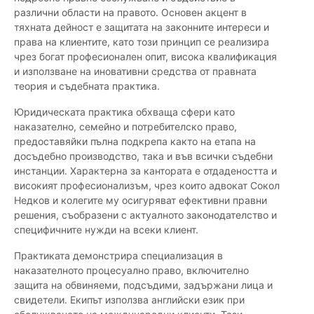
различни области на правото. Основен акцент в
тяхната дейност е защитата на законните интереси и
права на клиентите, като този принцип се реализира
чрез богат професионален опит, висока квалификация
и използване на иновативни средства от правната
теория и съдебната практика.
Юридическата практика обхваща сфери като
наказателно, семейно и потребителско право,
предоставяйки пълна подкрепа както на етапа на
досъдебно производство, така и във всички съдебни
инстанции. Характерна за кантората е отдадеността и
високият професионализъм, чрез които адвокат Сокол
Недков и колегите му осигуряват ефективни правни
решения, съобразени с актуалното законодателство и
специфичните нужди на всеки клиент.
Практиката демонстрира специализация в
наказателното процесуално право, включително
защита на обвиняеми, подсъдими, задържани лица и
свидетели. Екипът използва английски език при