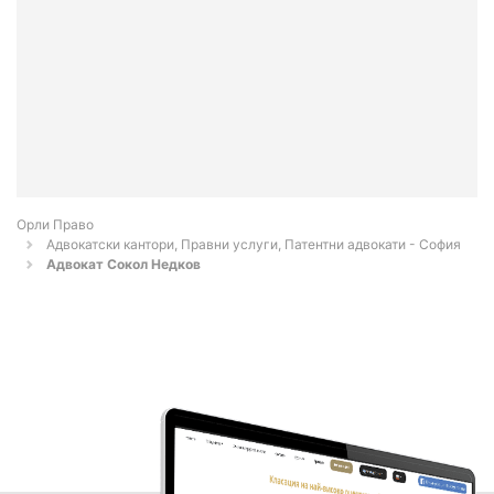
Орли Право
Адвокатски кантори, Правни услуги, Патентни адвокати - София
Адвокат Сокол Недков