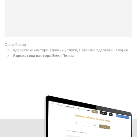
Орли Право
Адвокатски кантори, Правни услуги, Патентни адвокати - София
Адвокатска кантора Емил Пилев