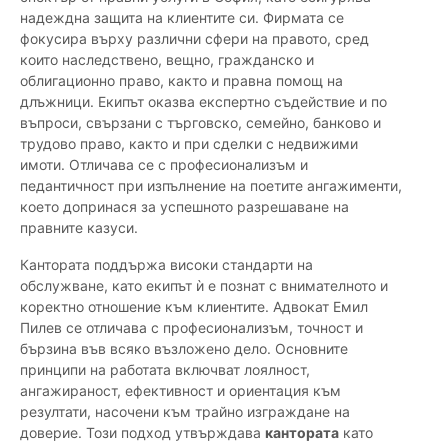
надеждна защита на клиентите си. Фирмата се
фокусира върху различни сфери на правото, сред
които наследствено, вещно, гражданско и
облигационно право, както и правна помощ на
длъжници. Екипът оказва експертно съдействие и по
въпроси, свързани с търговско, семейно, банково и
трудово право, както и при сделки с недвижими
имоти. Отличава се с професионализъм и
педантичност при изпълнение на поетите ангажименти,
което допринася за успешното разрешаване на
правните казуси.
Кантората поддържа високи стандарти на
обслужване, като екипът ѝ е познат с внимателното и
коректно отношение към клиентите. Адвокат Емил
Пилев се отличава с професионализъм, точност и
бързина във всяко възложено дело. Основните
принципи на работата включват лоялност,
ангажираност, ефективност и ориентация към
резултати, насочени към трайно изграждане на
доверие. Този подход утвърждава
кантората
като