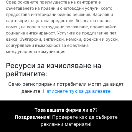
Сред основните преимущества на кантората е
съчетаването на правни и счетоводни услуги, което
предоставя интегрирани бизнес решения. Василев и
партньори също така предоставя безплатна правна
помощ на хора в затруднено положение, проявявайки
социална ангажираност. Услугите се предлагат на пет
езика: български, английски, немски, френски и руски,
осигурявайки възможност за ефективна
международна комуникация.
Ресурси за изчисляване на
рейтингите:
Само регистрирани потребители могат да видят
данните.
Натиснете тук за да влезете
Това вашата фирма ли е?
?
Поздравления!
Проверете как да събирате
рекламни материали!