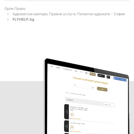
Орли Право
Адвокатски кантори, Правни услуги, Патентни адвокати - София
FLYHELP.bg