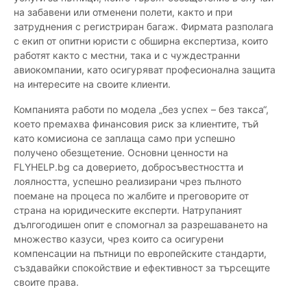
на забавени или отменени полети, както и при
затруднения с регистриран багаж. Фирмата разполага
с екип от опитни юристи с обширна експертиза, които
работят както с местни, така и с чуждестранни
авиокомпании, като осигуряват професионална защита
на интересите на своите клиенти.
Компанията работи по модела „без успех – без такса“,
което премахва финансовия риск за клиентите, тъй
като комисиона се заплаща само при успешно
получено обезщетение. Основни ценности на
FLYHELP.bg са доверието, добросъвестността и
лоялността, успешно реализирани чрез пълното
поемане на процеса по жалбите и преговорите от
страна на юридическите експерти. Натрупаният
дългогодишен опит е спомогнал за разрешаването на
множество казуси, чрез които са осигурени
компенсации на пътници по европейските стандарти,
създавайки спокойствие и ефективност за търсещите
своите права.