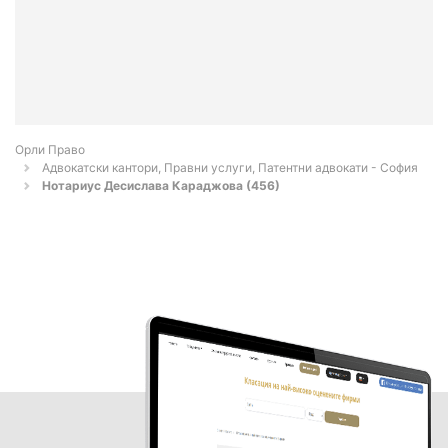
Орли Право
Адвокатски кантори, Правни услуги, Патентни адвокати - София
Нотариус Десислава Караджова (456)