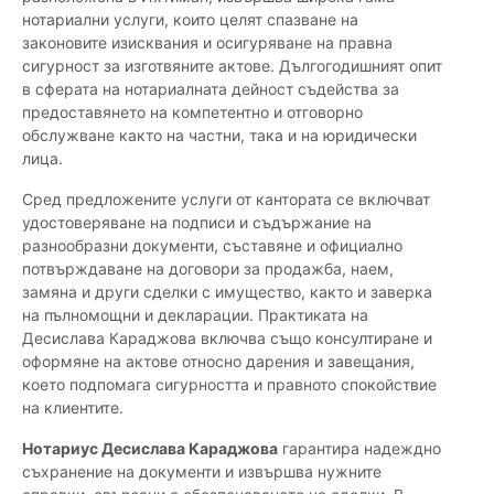
нотариални услуги, които целят спазване на
законовите изисквания и осигуряване на правна
сигурност за изготвяните актове. Дългогодишният опит
в сферата на нотариалната дейност съдейства за
предоставянето на компетентно и отговорно
обслужване както на частни, така и на юридически
лица.
Сред предложените услуги от кантората се включват
удостоверяване на подписи и съдържание на
разнообразни документи, съставяне и официално
потвърждаване на договори за продажба, наем,
замяна и други сделки с имущество, както и заверка
на пълномощни и декларации. Практиката на
Десислава Караджова включва също консултиране и
оформяне на актове относно дарения и завещания,
което подпомага сигурността и правното спокойствие
на клиентите.
Нотариус Десислава Караджова
гарантира надеждно
съхранение на документи и извършва нужните