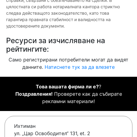
справки, свързани с обезпечаването на сделки. В
цялостната си работа нотариалната кантора стриктно
следва действащото законодателство, като това
гарантира правната стабилност и валидността на
удостоверените документи.
Ресурси за изчисляване на
рейтингите:
Само регистрирани потребители могат да видят
данните.
Натиснете тук за да влезете
Това вашата фирма ли е?
?
Поздравления!
Проверете как да събирате
рекламни материали!
Ихтиман
ул. „Цар Освободител“ 131, et. 2