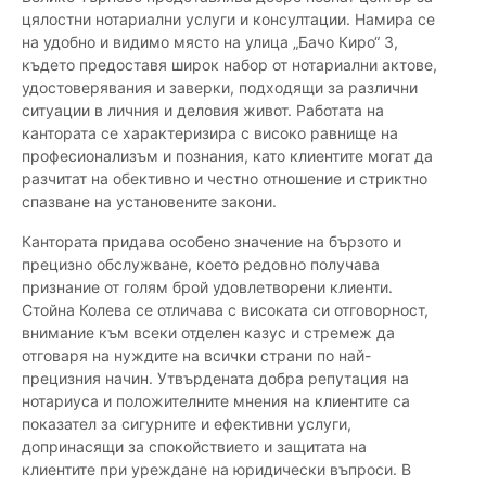
цялостни нотариални услуги и консултации. Намира се
на удобно и видимо място на улица „Бачо Киро“ 3,
където предоставя широк набор от нотариални актове,
удостоверявания и заверки, подходящи за различни
ситуации в личния и деловия живот. Работата на
кантората се характеризира с високо равнище на
професионализъм и познания, като клиентите могат да
разчитат на обективно и честно отношение и стриктно
спазване на установените закони.
Кантората придава особено значение на бързото и
прецизно обслужване, което редовно получава
признание от голям брой удовлетворени клиенти.
Стойна Колева се отличава с високата си отговорност,
внимание към всеки отделен казус и стремеж да
отговаря на нуждите на всички страни по най-
прецизния начин. Утвърдената добра репутация на
нотариуса и положителните мнения на клиентите са
показател за сигурните и ефективни услуги,
допринасящи за спокойствието и защитата на
клиентите при уреждане на юридически въпроси. В