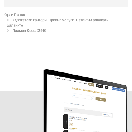
Орли Право
Адвокатски кантори, Правни услуги, Патентни адвокати -
Баланите
Пламен Коев (299)