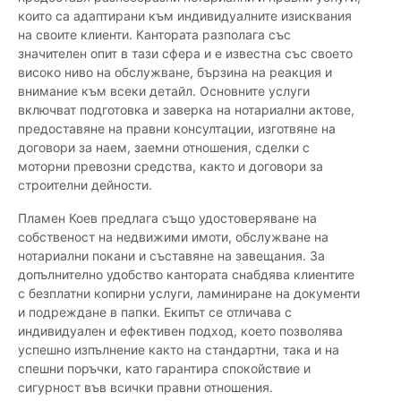
които са адаптирани към индивидуалните изисквания
на своите клиенти. Кантората разполага със
значителен опит в тази сфера и е известна със своето
високо ниво на обслужване, бързина на реакция и
внимание към всеки детайл. Основните услуги
включват подготовка и заверка на нотариални актове,
предоставяне на правни консултации, изготвяне на
договори за наем, заемни отношения, сделки с
моторни превозни средства, както и договори за
строителни дейности.
Пламен Коев предлага също удостоверяване на
собственост на недвижими имоти, обслужване на
нотариални покани и съставяне на завещания. За
допълнително удобство кантората снабдява клиентите
с безплатни копирни услуги, ламиниране на документи
и подреждане в папки. Екипът се отличава с
индивидуален и ефективен подход, което позволява
успешно изпълнение както на стандартни, така и на
спешни поръчки, като гарантира спокойствие и
сигурност във всички правни отношения.