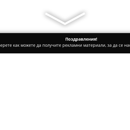
Поздравления!
ерете как можете да получите рекламни материали, за да се нас
ги, Патентни адвокати - Царево
НОТАРИУС МАРИЯ ВАСИЛЕВ
0)
Относно компанията:
Нотариалната кантора на
но
предоставя разнообразни прав
„Крайморска“ 18А. Василева 
в областта на нотариалното п
Покажи повече >>
Клиентите разчитат на висо