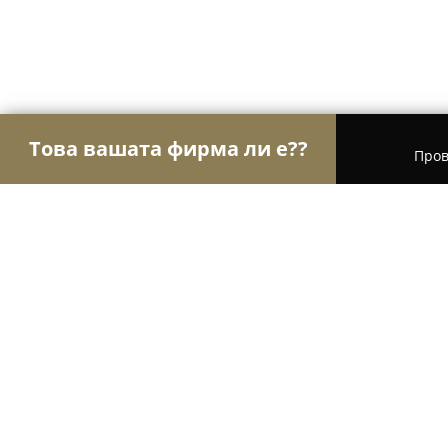
Това вашата фирма ли е??
Пров
Орли Право
Адвокатски кантори, Правни услу
НОТАРИУС МАРИЯ ВАСИЛЕВА (37