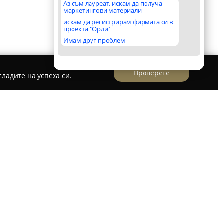
Аз съм лауреат, искам да получа
маркетингови материали
искам да регистрирам фирмата си в
проекта "Орли"
Имам друг проблем
Проверете
ладите на успеха си.
А (370)
тариус Мария Василева
с номер 370
ни услуги в град Царево, с адрес на ул.
разполага с дългогодишен професионален опит
раво, започнал през 12 февруари 2000 година.
ко ниво на професионализъм и надеждност във