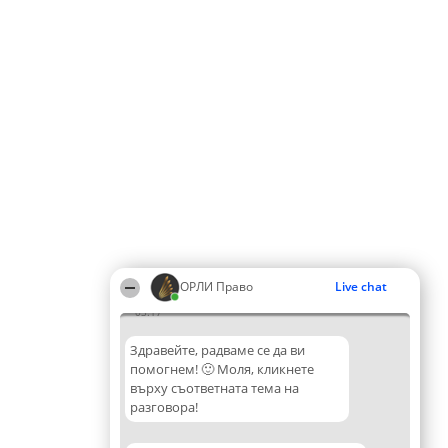
ОРЛИ Право
Live chat
03:17
Здравейте, радваме се да ви
помогнем! 🙂 Моля, кликнете
върху съответната тема на
разговора!