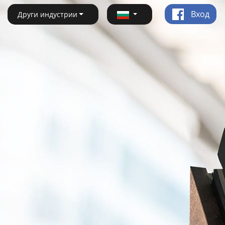
Вход
Други индустрии