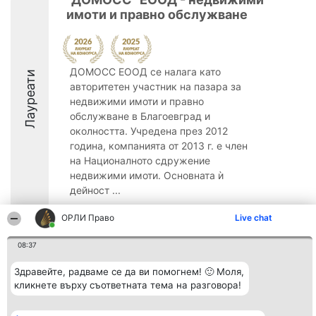
имоти и правно обслужване
ДОМОСС ЕООД се налага като
Лауреати
авторитетен участник на пазара за
недвижими имоти и правно
обслужване в Благоевград и
околността. Учредена през 2012
година, компанията от 2013 г. е член
на Националното сдружение
недвижими имоти. Основната ѝ
дейност ...
8.5
ОРЛИ Право
Live chat
08:37
Организатор на
Класация
Контакти
Здравейте, радваме се да ви помогнем! 🙂 Моля,
класиране
Победители
Контакти
кликнете върху съответната тема на разговора!
Beautiful Company S.R.L.
Списък на
BulevardulAleea Timișul De
всички
Sus Nr. 2, Bl. A30, Sc. A, Et.
победители