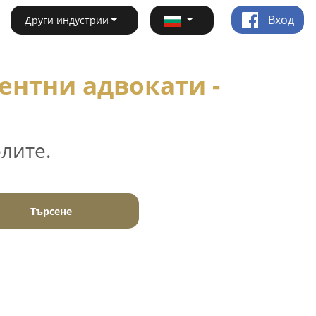
Вход
Други индустрии
ентни адвокати -
лите.
Търсене