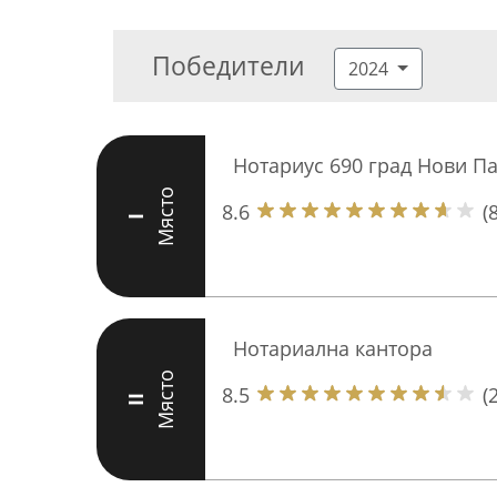
Победители
2024
Нотариус 690 град Нови П
Място
8.6
(8
I
Нотариална кантора
Място
8.5
(
II